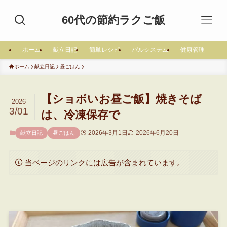
60代の節約ラクご飯
ホーム
献立日記
簡単レシピ
パルシステム
健康管理
ホーム
献立日記
昼ごはん
【ショボいお昼ご飯】焼きそば
2026
3/01
は、冷凍保存で
2026年3月1日
2026年6月20日
献立日記
昼ごはん
当ページのリンクには広告が含まれています。